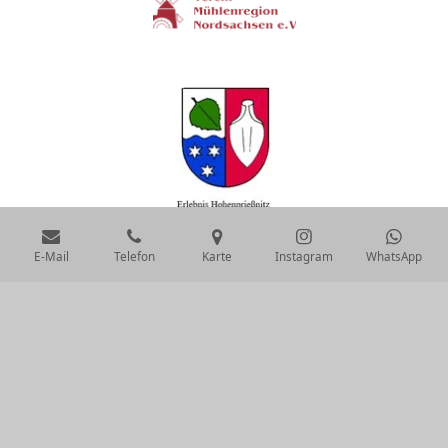
E-Mail
Telefon
Karte
Instagram
WhatsApp
Hohenprießnitzer Heimatfreunde e.V.
Hinter d. Schloßbreite 2
04838 Hohenprießnitz
0172 691 205 6
hohenpriessnitzerheimatfreunde@gmail.com