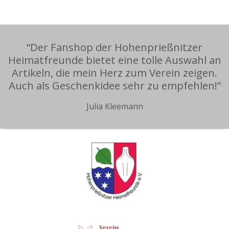
“Der Fanshop der Hohenprießnitzer
Heimatfreunde bietet eine tolle Auswahl an
Artikeln, die mein Herz zum Verein zeigen.
Auch als Geschenkidee sehr zu empfehlen!”
Julia Kleemann